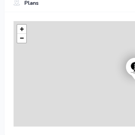
Plans
+
−