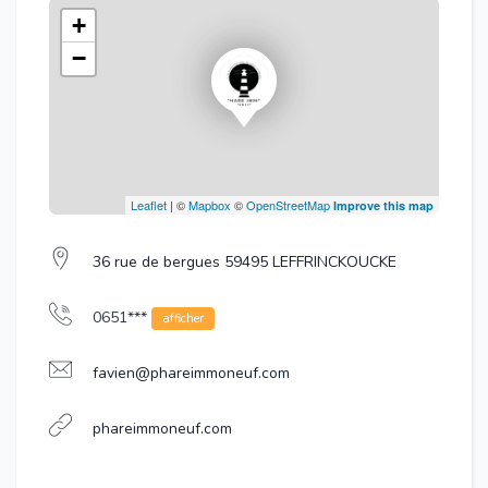
+
−
Leaflet
| ©
Mapbox
©
OpenStreetMap
Improve this map
36 rue de bergues 59495 LEFFRINCKOUCKE
0651***
afficher
favien@phareimmoneuf.com
phareimmoneuf.com