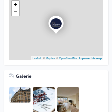
+
−
Leaflet
| ©
Mapbox
©
OpenStreetMap
Improve this map
Galerie