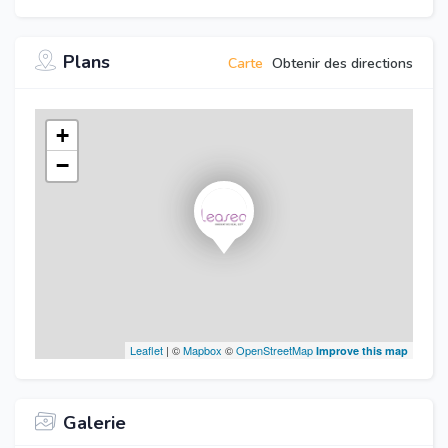
Plans
Carte
Obtenir des directions
+
−
Leaflet
| ©
Mapbox
©
OpenStreetMap
Improve this map
Galerie