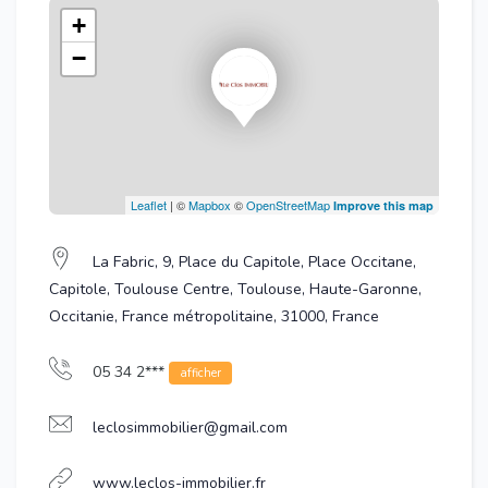
+
−
Leaflet
| ©
Mapbox
©
OpenStreetMap
Improve this map
La Fabric, 9, Place du Capitole, Place Occitane,
Capitole, Toulouse Centre, Toulouse, Haute-Garonne,
Occitanie, France métropolitaine, 31000, France
05 34 2***
afficher
leclosimmobilier@gmail.com
www.leclos-immobilier.fr