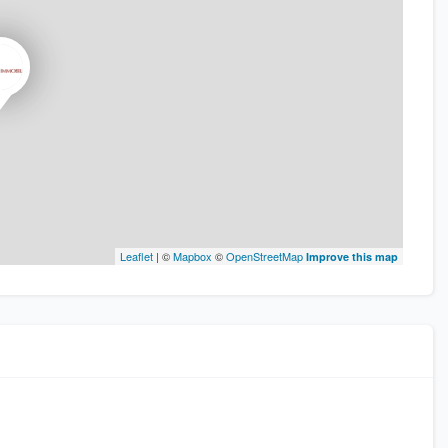
Leaflet
| ©
Mapbox
©
OpenStreetMap
Improve this map