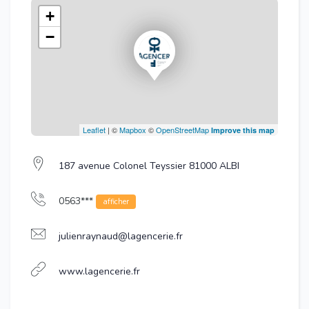
+
−
Leaflet
| ©
Mapbox
©
OpenStreetMap
Improve this map
187 avenue Colonel Teyssier 81000 ALBI
0563***
afficher
julienraynaud@lagencerie.fr
www.lagencerie.fr