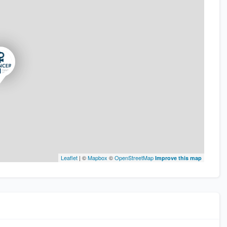
Leaflet
| ©
Mapbox
©
OpenStreetMap
Improve this map