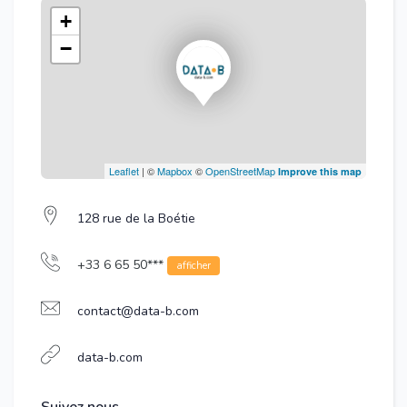
+
−
Leaflet
| ©
Mapbox
©
OpenStreetMap
Improve this map
128 rue de la Boétie
+33 6 65 50***
afficher
contact@data-b.com
data-b.com