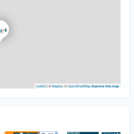
Leaflet
| ©
Mapbox
©
OpenStreetMap
Improve this map