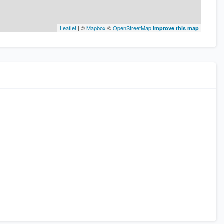
Leaflet
| ©
Mapbox
©
OpenStreetMap
Improve this map