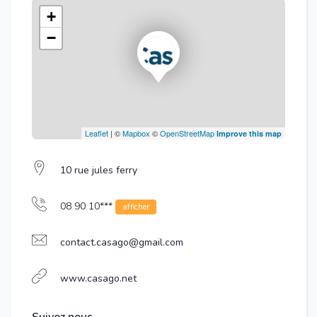
+
−
Leaflet
| ©
Mapbox
©
OpenStreetMap
Improve this map
10 rue jules ferry
08 90 10***
afficher
contact.casago@gmail.com
www.casago.net