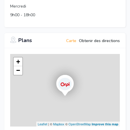
Mercredi
9h00
-
18h00
Plans
Carte
Obtenir des directions
+
−
Leaflet
| ©
Mapbox
©
OpenStreetMap
Improve this map