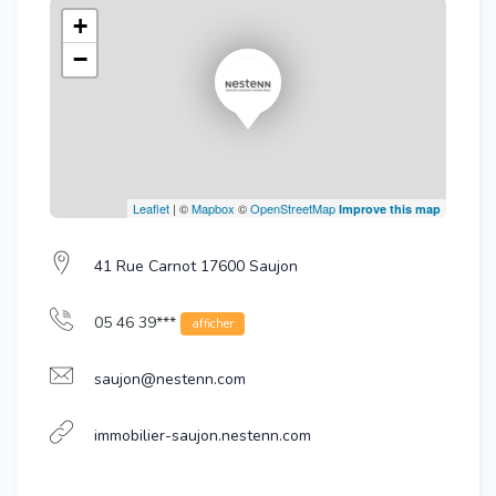
+
−
Leaflet
| ©
Mapbox
©
OpenStreetMap
Improve this map
41 Rue Carnot 17600 Saujon
05 46 39***
afficher
saujon@nestenn.com
immobilier-saujon.nestenn.com