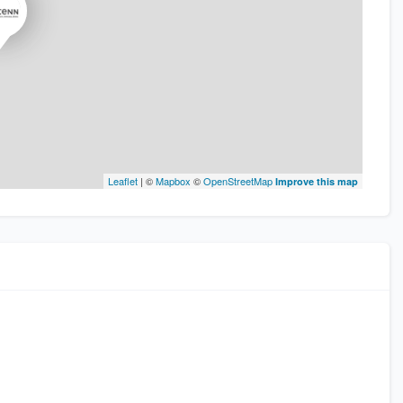
Leaflet
| ©
Mapbox
©
OpenStreetMap
Improve this map