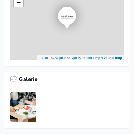
−
Leaflet
| ©
Mapbox
©
OpenStreetMap
Improve this map
Galerie