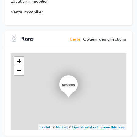
Location immobilier
Vente immobilier
Plans
Carte
Obtenir des directions
+
−
Leaflet
| ©
Mapbox
©
OpenStreetMap
Improve this map