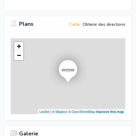
Plans
Carte
Obtenir des directions
+
−
Leaflet
| ©
Mapbox
©
OpenStreetMap
Improve this map
Galerie