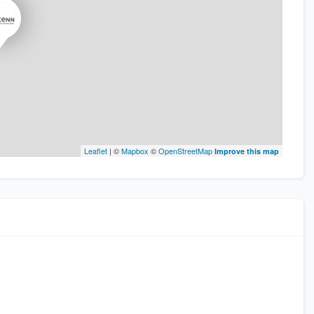
Leaflet
| ©
Mapbox
©
OpenStreetMap
Improve this map