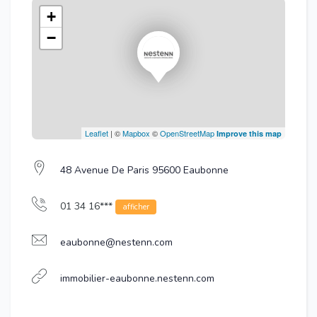
+
−
Leaflet
| ©
Mapbox
©
OpenStreetMap
Improve this map
48 Avenue De Paris 95600 Eaubonne
01 34 16***
afficher
eaubonne@nestenn.com
immobilier-eaubonne.nestenn.com