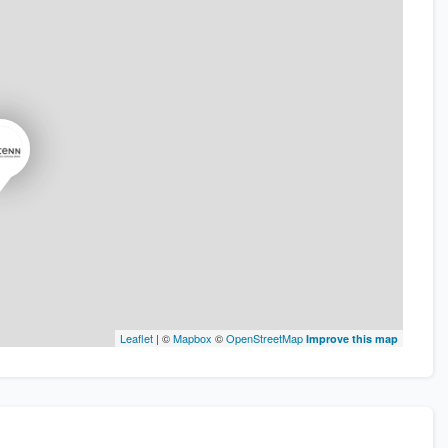
Leaflet
| ©
Mapbox
©
OpenStreetMap
Improve this map