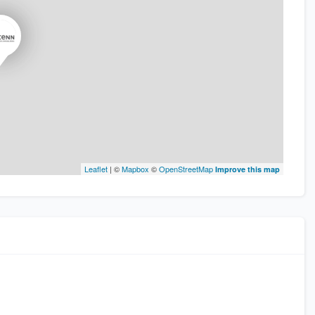
Leaflet
| ©
Mapbox
©
OpenStreetMap
Improve this map