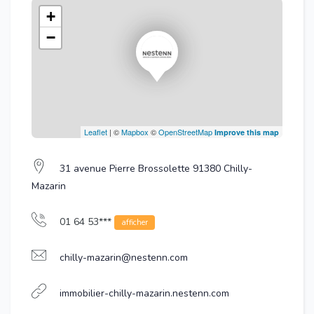
+
−
Leaflet
| ©
Mapbox
©
OpenStreetMap
Improve this map
31 avenue Pierre Brossolette 91380 Chilly-
Mazarin
01 64 53***
afficher
chilly-mazarin@nestenn.com
immobilier-chilly-mazarin.nestenn.com