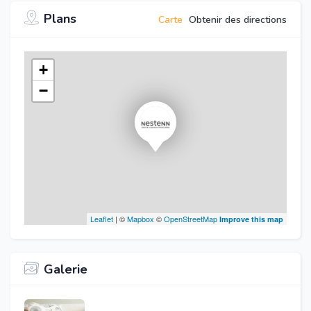
Plans
Carte
Obtenir des directions
+
−
Leaflet
| ©
Mapbox
©
OpenStreetMap
Improve this map
Galerie