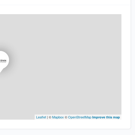
Leaflet
| ©
Mapbox
©
OpenStreetMap
Improve this map