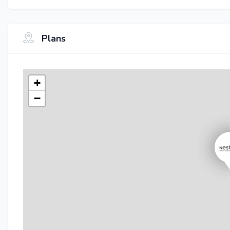
Plans
+
−