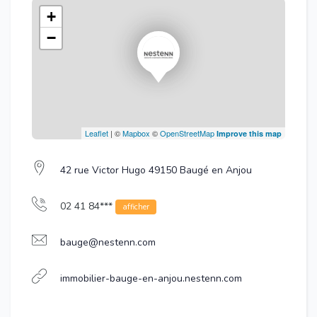
+
−
Leaflet
| ©
Mapbox
©
OpenStreetMap
Improve this map
42 rue Victor Hugo 49150 Baugé en Anjou
02 41 84***
afficher
bauge@nestenn.com
immobilier-bauge-en-anjou.nestenn.com