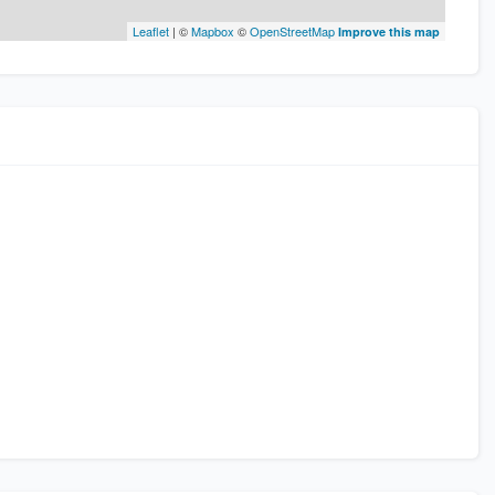
Leaflet
| ©
Mapbox
©
OpenStreetMap
Improve this map