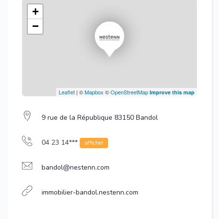
+
−
Leaflet
| ©
Mapbox
©
OpenStreetMap
Improve this map
9 rue de la République 83150 Bandol
04 23 14***
afficher
bandol@nestenn.com
immobilier-bandol.nestenn.com