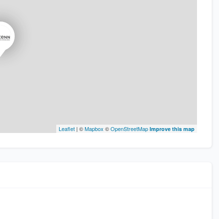
Leaflet
| ©
Mapbox
©
OpenStreetMap
Improve this map