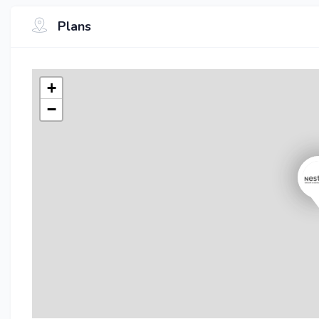
Plans
+
−