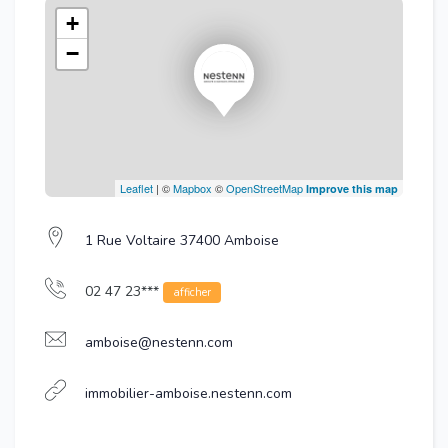
+
−
Leaflet
| ©
Mapbox
©
OpenStreetMap
Improve this map
1 Rue Voltaire 37400 Amboise
02 47 23***
afficher
amboise@nestenn.com
immobilier-amboise.nestenn.com