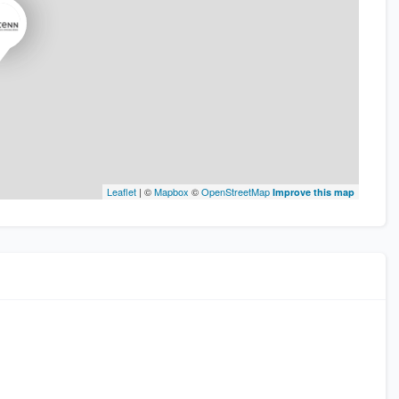
Leaflet
| ©
Mapbox
©
OpenStreetMap
Improve this map