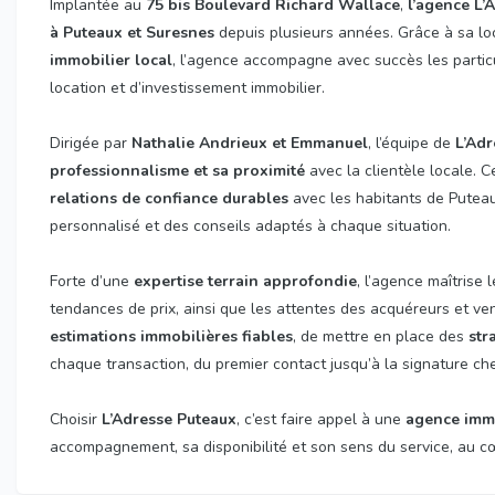
Implantée au
75 bis Boulevard Richard Wallace
,
l’agence L’
à Puteaux et Suresnes
depuis plusieurs années. Grâce à sa lo
immobilier local
, l’agence accompagne avec succès les particul
location et d’investissement immobilier.
Dirigée par
Nathalie Andrieux et Emmanuel
, l’équipe de
L’Adr
professionnalisme et sa proximité
avec la clientèle locale. 
relations de confiance durables
avec les habitants de Pute
personnalisé et des conseils adaptés à chaque situation.
Forte d’une
expertise terrain approfondie
, l’agence maîtrise 
tendances de prix, ainsi que les attentes des acquéreurs et ve
estimations immobilières fiables
, de mettre en place des
str
chaque transaction, du premier contact jusqu’à la signature che
Choisir
L’Adresse Puteaux
, c’est faire appel à une
agence immo
accompagnement, sa disponibilité et son sens du service, au 