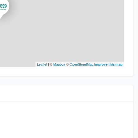
Leaflet
| ©
Mapbox
©
OpenStreetMap
Improve this map