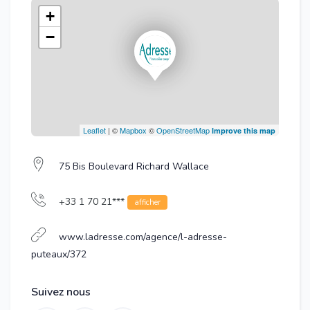
+
−
Leaflet
| ©
Mapbox
©
OpenStreetMap
Improve this map
75 Bis Boulevard Richard Wallace
+33 1 70 21***
afficher
www.ladresse.com/agence/l-adresse-
puteaux/372
Suivez nous