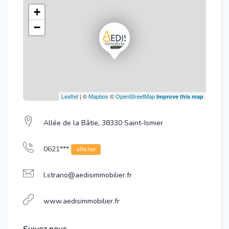
+
−
Leaflet
| ©
Mapbox
©
OpenStreetMap
Improve this map
Allée de la Bâtie, 38330 Saint-Ismier
0621***
afficher
l.strano@aedisimmobilier.fr
www.aedisimmobilier.fr