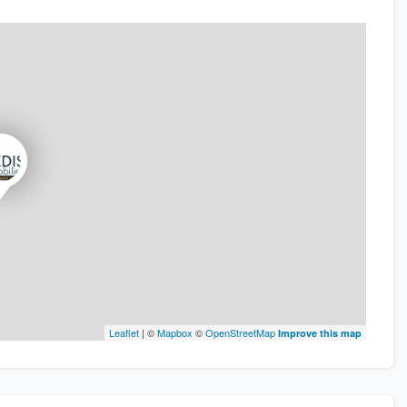
Leaflet
| ©
Mapbox
©
OpenStreetMap
Improve this map