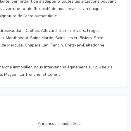
ante, permettant de s’adapter à toutes les situations pouvant
r, avec une totale flexibilité de nos services. Un unique
signature de l’acte authentique.
ésivaudan : Crolles, Allevard, Bernin, Biviers, Froges,
n, Montbonnot-Saint-Martin, Saint-Ismier, Biviers, Saint-
t de Mercuze, Chapareillan, Tencin, Crêts-en-Belledonne,
 marché immobilier, nous intervenons également sur plusieurs
, Meylan, La Tronche, et Corenc.
Annonces immobilières