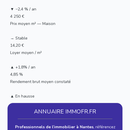
▼ −2,4 % / an
4 250 €
Prix moyen m² — Maison
→ Stable
14,20 €
Loyer moyen / m²
▲ +1,8% / an
4,85 %
Rendement brut moyen constaté
▲ En hausse
ANNUAIRE IMMOFR.FR
Professionnels de l’immobilier à Nantes
, référencez