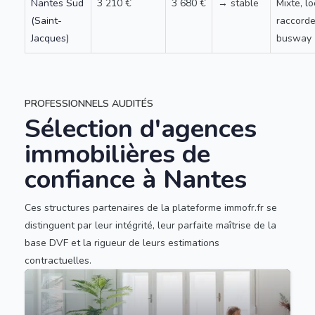
Nantes Sud
3 210 €
3 680 €
→ stable
Mixte, lo
(Saint-
raccord
Jacques)
busway
PROFESSIONNELS AUDITÉS
Sélection d'agences
immobilières de
confiance à Nantes
Ces structures partenaires de la plateforme immofr.fr se
distinguent par leur intégrité, leur parfaite maîtrise de la
base DVF et la rigueur de leurs estimations
contractuelles.