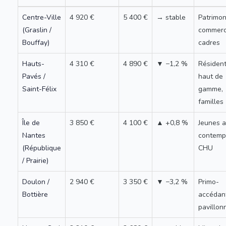
Centre-Ville
4 920 €
5 400 €
→ stable
Patrimon
(Graslin /
commerc
Bouffay)
cadres
Hauts-
4 310 €
4 890 €
▼ −1,2 %
Résident
Pavés /
haut de
Saint-Félix
gamme,
familles
Île de
3 850 €
4 100 €
▲ +0,8 %
Jeunes ac
Nantes
contemp
(République
CHU
/ Prairie)
Doulon /
2 940 €
3 350 €
▼ −3,2 %
Primo-
Bottière
accédan
pavillon