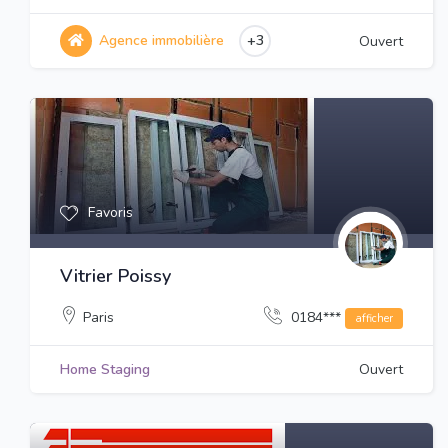
Agence immobilière
+3
Ouvert
Favoris
Vitrier Poissy
Paris
0184***
afficher
Home Staging
Ouvert