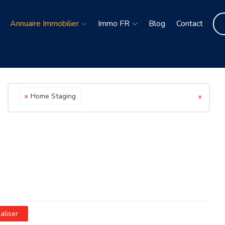
Annuaire Immobilier
Immo FR
Blog
Contact
×
Home Staging
×
ialiser