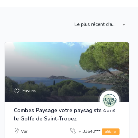
Le plus récent d'abord
Favoris
Combes Paysage votre paysagiste dans
le Golfe de Saint-Tropez
Var
+ 33640***
afficher