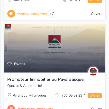
Val-D'Oise
01 34 15***
afficher
Agence immobilière
+7
Ouvert
Favoris
Promoteur Immobilier au Pays Basque
Qualité & Authenticité
Pyrénées-Atlantiques
+33 05 59 23***
afficher
Promoteurs immobiliers
Ouvert