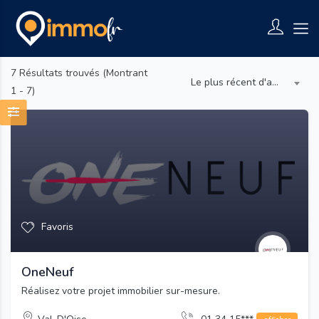
7
Résultats trouvés (Montrant
Le plus récent d'abord
1 - 7)
Favoris
OneNeuf
Réalisez votre projet immobilier sur-mesure.