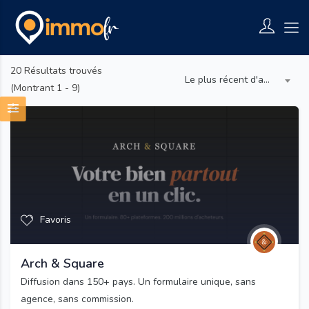
20
Résultats trouvés
Le plus récent d'abord
(Montrant 1 - 9)
Favoris
Arch & Square
Diffusion dans 150+ pays. Un formulaire unique, sans
agence, sans commission.