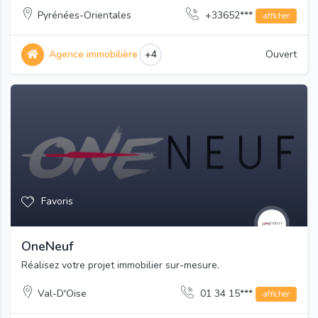
Pyrénées-Orientales
+33652***
afficher
Agence immobilière
+4
Ouvert
Favoris
OneNeuf
Réalisez votre projet immobilier sur-mesure.
Val-D'Oise
01 34 15***
afficher