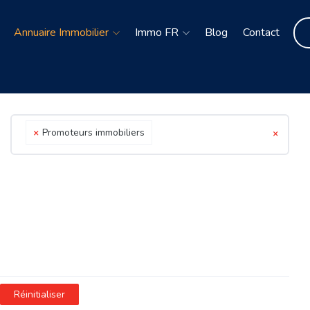
Annuaire Immobilier
Immo FR
Blog
Contact
×
Promoteurs immobiliers
×
Réinitialiser