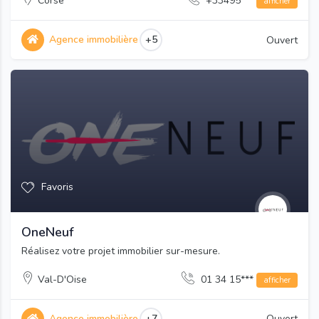
Corse
+33495***
afficher
Agence immobilière
+5
Ouvert
Favoris
OneNeuf
Réalisez votre projet immobilier sur-mesure.
Val-D'Oise
01 34 15***
afficher
Agence immobilière
+7
Ouvert