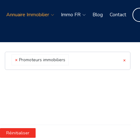
Annuaire Immobilier
Immo FR
Blog
Contact
×
Promoteurs immobiliers
×
Réinitialiser