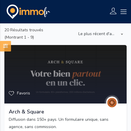
20
Résultats trouvés
Le plus récent d'abord
(Montrant 1 - 9)
Favoris
Arch & Square
Diffusion dans 150+ pays. Un formulaire unique, sans
agence, sans commission.