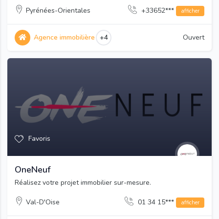
Pyrénées-Orientales
+33652***
afficher
Agence immobilière
+4
Ouvert
Favoris
OneNeuf
Réalisez votre projet immobilier sur-mesure.
Val-D'Oise
01 34 15***
afficher