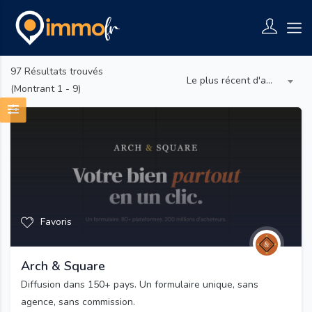
97
Résultats trouvés
Le plus récent d'abord
(Montrant 1 - 9)
Favoris
Arch & Square
Diffusion dans 150+ pays. Un formulaire unique, sans
agence, sans commission.