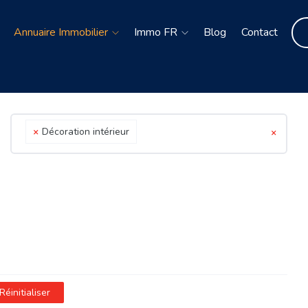
Annuaire Immobilier
Immo FR
Blog
Contact
×
Décoration intérieur
×
Réinitialiser