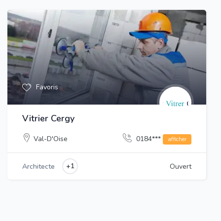
Favoris
Vitrier Cergy
Val-D'Oise
0184***
afficher
+1
Architecte
Ouvert