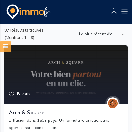
97
Résultats trouvés
Le plus récent d'abord
(Montrant 1 - 9)
Favoris
Arch & Square
Diffusion dans 150+ pays. Un formulaire unique, sans
agence, sans commission.