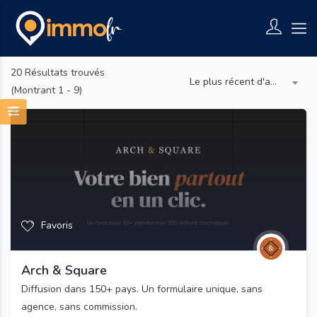
20
Résultats trouvés
Le plus récent d'abord
(Montrant 1 - 9)
Favoris
Arch & Square
Diffusion dans 150+ pays. Un formulaire unique, sans
agence, sans commission.