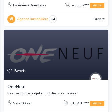
Pyrénées-Orientales
+33652***
afficher
Agence immobilière
+4
Ouvert
Favoris
OneNeuf
Réalisez votre projet immobilier sur-mesure.
Val-D'Oise
01 34 15***
afficher