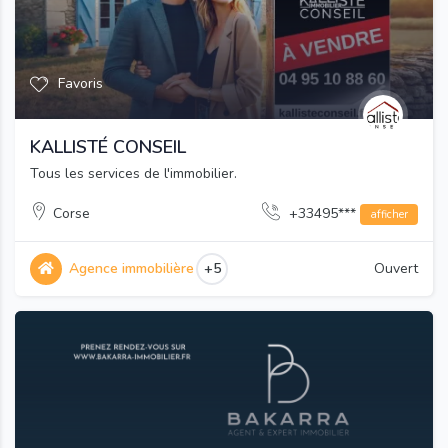
Favoris
KALLISTÉ CONSEIL
Tous les services de l'immobilier.
Corse
+33495***
afficher
Agence immobilière
+5
Ouvert