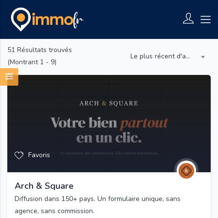
51
Résultats trouvés
Le plus récent d'abord
(Montrant 1 - 9)
Favoris
Arch & Square
Diffusion dans 150+ pays. Un formulaire unique, sans
agence, sans commission.