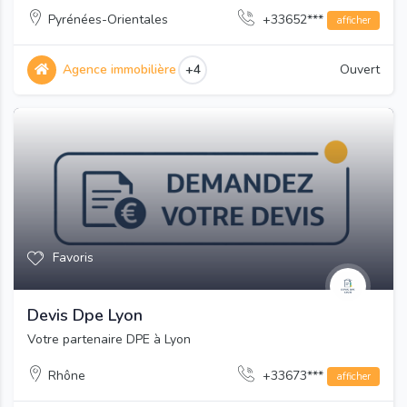
Pyrénées-Orientales
+33652***
afficher
Agence immobilière
+4
Ouvert
Favoris
Devis Dpe Lyon
Votre partenaire DPE à Lyon
Rhône
+33673***
afficher