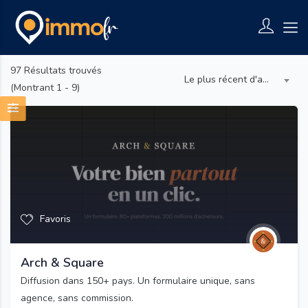
97
Résultats trouvés
Le plus récent d'abord
(Montrant 1 - 9)
Favoris
Arch & Square
Diffusion dans 150+ pays. Un formulaire unique, sans
agence, sans commission.